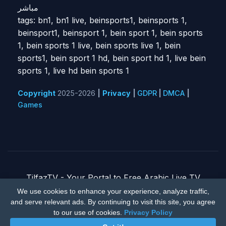
مباشر
tags: bn1, bn1 live, beinsports1, beinsports 1,
beinsport1, beinsport 1, bein sport 1, bein sports
1, bein sports 1 live, bein sports live 1, bein
sports1, bein sport 1 hd, bein sport hd 1, live bein
sports 1, live hd bein sports 1
Copyright
2025-2026
|
Privacy
|
GDPR
|
DMCA
|
Games
TilfazTV - Your Portal to Free Arabic Live TV
DMCA
|
Privacy Policy
|
Contact Us
We use cookies to enhance your experience, analyze traffic,
and serve relevant ads. By continuing to visit this site, you agree
© 2026 TilfazTV. All rights reserved.
to our use of cookies.
Privacy Policy