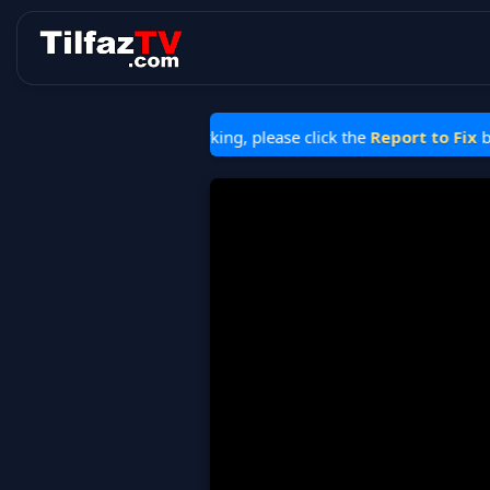
is stopped or not working, please click the
Report to Fix
button b