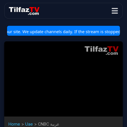
r site. We update channels daily. If the stream is stopped or not 
Home
>
Uae
>
CNBC عربية