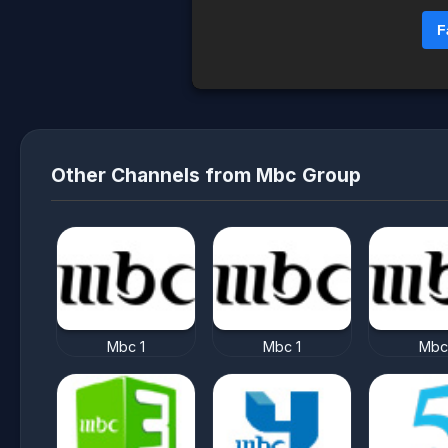
F
Other Channels from Mbc Group
Mbc 1
Mbc 1
Mbc