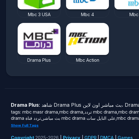
Mbc 3 USA
Mbc 4
Mbc
Drama Plus
Mbc Action
Drama Plus
tags: mbc masr drama,mbc drama,تردد mbc drama,mbc drama تردد,تردد قناة mbc drama,mbc drama hd تردد,mbc drama logo,mbc drama timetable,mbc drama hd,mbc drama schedule,mbc
Show Full Tags
Copyright
2025-2026
|
Privacy
|
GDPR
|
DMCA
|
Games