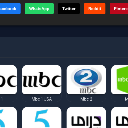
acebook
WhatsApp
Twitter
Reddit
Pintere
 1
Mbc 1 USA
Mbc 2
M