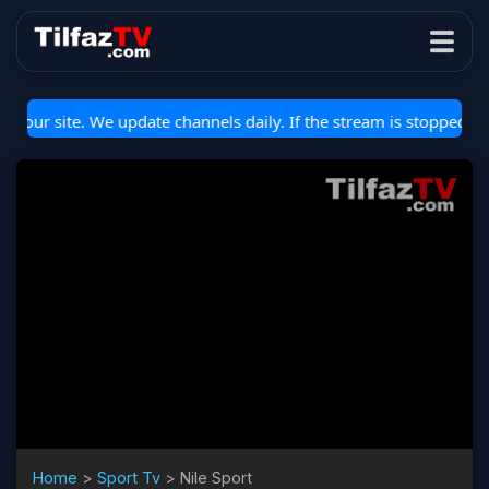
r site. We update channels daily. If the stream is stopped or not 
Home
>
Sport Tv
>
Nile Sport