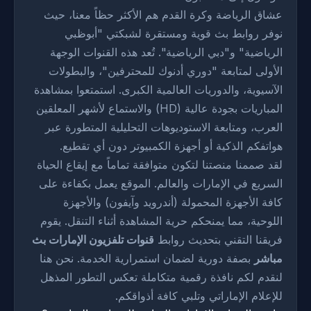
عشاق الرياضة وكرة القدم هم الأكثر حظاً معنا، حيث
نوفر روابط بث قوية ومستقرة لشبكتي "أبوظبي
الرياضية" و"دبي الرياضية". تُعد هذه القنوات الوجهة
الأولى لمتابعة "دوري أدنوك للمحترفين"، والبطولات
الآسيوية، والدوريات العالمية الكبرى. استمتعوا بمشاهدة
المباريات بجودة عالية (HD) والاستماع لأشهر المعلقين
العرب، ومتابعة الاستوديوهات التحليلية المتطورة عبر
هواتفكم الذكية أو أجهزة الكمبيوتر دون أي تقطيع.
لقد صممنا منصتنا لتكون متوافقة تماماً مع إيقاع الحياة
السريع في الإمارات والعالم. الموقع يعمل بكفاءة على
كافة الأجهزة المحمولة (أندرويد وآيفون) والأجهزة
اللوحية، مما يمنحكم حرية المشاهدة أثناء التنقل. يقوم
فريقنا التقني بتحديث روابط
قنوات تلفزيون الإمارات بث
مباشر
بصفة دورية لضمان استمرارية الخدمة. نحن هنا
لنقدم لكم نافذة رقمية متكاملة تعكس التطور المذهل
للإعلام الإماراتي وتلبي كافة أذواقكم.