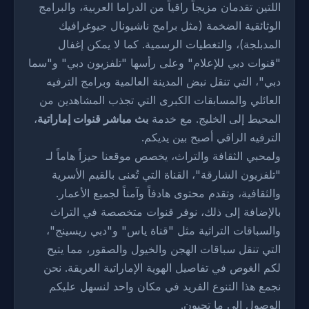
اللتين تقدمان مزيجاً راقياً من الدراما العربية، والبرامج
الوثائقية الضخمة (مثل برامج ناشيونال جيوغرافيك
المدبلجة)، والتغطيات الرسمية. كما لا يمكن إغفال
"قنوات دبي للإعلام" وعلى رأسها "تلفزيون دبي" و"سما
دبي"، التي تنقل نبض المدينة العالمية وبرامج الترفيه
العائلي والمسابقات الكبرى التي تجذب المشاهدين من
المحيط إلى الخليج. مع خدمة
بث مباشر قنوات إماراتية
،
الترفيه الراقي أصبح بين يديكم.
ولمحبي الثقافة والتراث، يخصص موقعنا حيزاً هاماً لـ
"تلفزيون الشارقة"، القناة التي تُعنى بالقيم الأسرية
والثقافية، وتقدم محتوى هادفاً وآمناً لجميع الأعمار.
بالإضافة إلى ذلك، نوفر قنوات متخصصة في التراث
والسباقات التراثية مثل "قناة ياس" و"دبي ريسينج"،
التي تنقل سباقات الهجن والخيول والصقور، مما يتيح
لكم الغوص في تفاصيل الهوية الإماراتية العريقة. نحن
نجمع هذا التنوع الفريد في مكان واحد لنسهل عليكم
الوصول إلى ما تحبون.