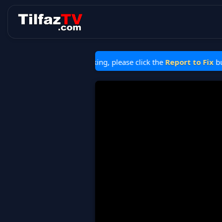
 is stopped or not working, please click the
Report to Fix
button 