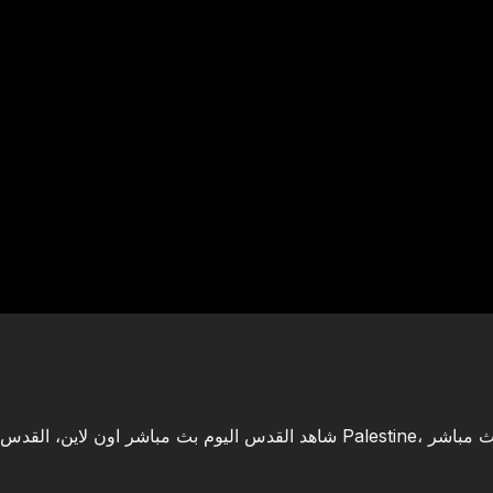
شاهد القدس اليوم بث مباشر اون Palestine، شاهد قنوات عربية بث مباشر