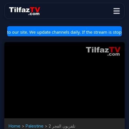
our site. We update channels daily. If the stream is stopped or n
تلفزيون الفجر 2
>
Palestine
>
Home